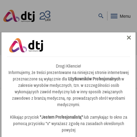
Menu
DTJ
Baseny
Royal Calcid pH Minus 40% Płyn do obniżania pH wody w basenach
kąpielowych
Drogi Kliencie!
Royal Calcid pH Minus 40% Płyn do
Informujemy, że treści prezentowane na niniejszej stronie internetowej
obniżania pH wody w basenach kąpielowych
przeznaczone są wyłącznie dla
Użytkowników Profesjonalnych
w
zakresie wyrobów medycznych, tzn. w szczególności osób
wykonujących zawód medyczny lub w inny sposób związanych
zawodowo z branżą medyczną, np. prowadzących obrót wyrobami
medycznymi.
Klikając przycisk
"Jestem Profesjonalistą"
lub zamykając to okno za
pomocą przycisku "x" wyrażasz zgodę na zasadach określonych
powyżej