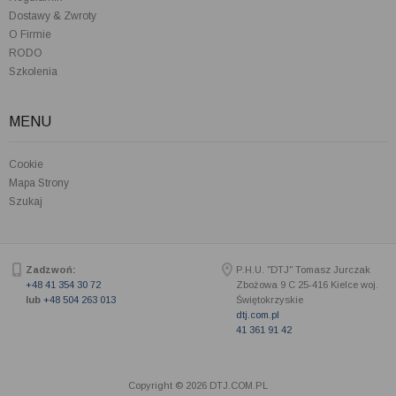
Dostawy & Zwroty
O Firmie
RODO
Szkolenia
MENU
Cookie
Mapa Strony
Szukaj
Zadzwoń:
P.H.U. "DTJ" Tomasz Jurczak
+48 41 354 30 72
Zbożowa 9 C
25-416
Kielce woj.
lub
+48 504 263 013
Świętokrzyskie
dtj.com.pl
41 361 91 42
Copyright © 2026 DTJ.COM.PL