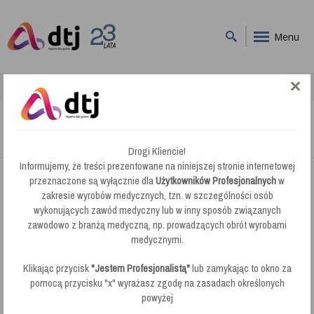
Menu
DTJ
System STINGRAY
System STINGRAY
Drogi Kliencie!
Informujemy, że treści prezentowane na niniejszej stronie internetowej
przeznaczone są wyłącznie dla
Użytkowników Profesjonalnych
w
Unger System STINGRAY:
zakresie wyrobów medycznych, tzn. w szczególności osób
Nowoczesne i niezwykle efektywne
wykonujących zawód medyczny lub w inny sposób związanych
rozwiązanie do czyszczenia wnętrz, Unger System STINGRAY
zawodowo z branżą medyczną, np. prowadzących obrót wyrobami
został zaprojektowany z myślą o szybkim i bezwysiłkowym
medycznymi.
usuwaniu zabrudzeń z okien i innych gładkich powierzchni. Dzięki
ergonomicznemu designowi i zaawansowanej technologii,
Klikając przycisk
"Jestem Profesjonalistą"
lub zamykając to okno za
zapewnia doskonałe rezultaty przy minimalnym nakładzie pracy.
pomocą przycisku "x" wyrażasz zgodę na zasadach określonych
Wybierz Unger System STINGRAY, aby cieszyć się idealną
powyżej
czystością w każdym pomieszczeniu.