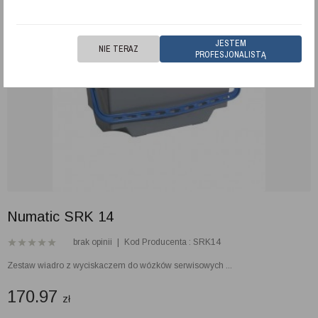
JESTEM
NIE TERAZ
PROFESJONALISTĄ
Numatic SRK 14
brak opinii
|
Kod Producenta : SRK14
Zestaw wiadro z wyciskaczem do wózków serwisowych ...
170.97
zł