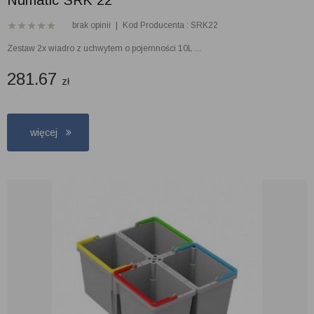
Numatic SRK 22
brak opinii
|
Kod Producenta : SRK22
Zestaw 2x wiadro z uchwytem o pojemności 10L ...
281.67
zł
więcej