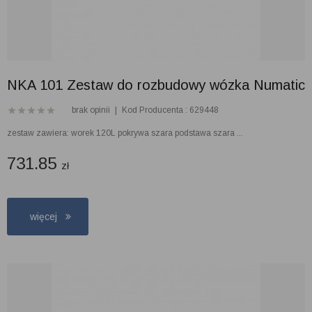
NKA 101 Zestaw do rozbudowy wózka Numatic
brak opinii
|
Kod Producenta : 629448
zestaw zawiera: worek 120L pokrywa szara podstawa szara ...
731.85
zł
więcej