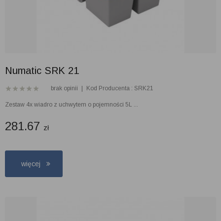
Numatic SRK 21
brak opinii
|
Kod Producenta : SRK21
Zestaw 4x wiadro z uchwytem o pojemności 5L ...
281.67
zł
więcej