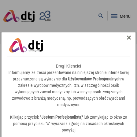
Menu
DTJ
Akcesoria do Wózków
Akcesoria do Wózków
Drogi Kliencie!
Informujemy, że treści prezentowane na niniejszej stronie internetowej
przeznaczone są wyłącznie dla
Użytkowników Profesjonalnych
w
Firma DTJ oferuje wiele wózków do sprzątania, które wedle
zakresie wyrobów medycznych, tzn. w szczególności osób
wykonujących zawód medyczny lub w inny sposób związanych
potrzeb mogą Państwo przerabiać tworząc nowe zestawy przez
zawodowo z branżą medyczną, np. prowadzących obrót wyrobami
dodawanie akcesoriów. W skład dodatków do wózka wchodzą
medycznymi.
między innymi uchwyty, prasy i wiaderka.
Klikając przycisk
"Jestem Profesjonalistą"
lub zamykając to okno za
pomocą przycisku "x" wyrażasz zgodę na zasadach określonych
powyżej