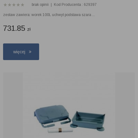
brak opinii
|
Kod Producenta : 629397
zestaw zawiera: worek 100L uchwyt podstawa szara ...
731.85
zł
więcej