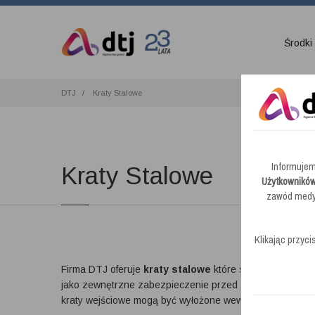
Środki
DTJ
Kraty Stalowe
Informujem
Kraty Stalowe
Użytkowników
zawód medyc
Klikając przyci
Firma DTJ oferuje
kraty stalowe
które stanowią znakom
jako zewnętrzne zabezpieczenie przed poślizgnięciem się
kraty wejściowe mogą być wyłożone wewnątrz budynku ja