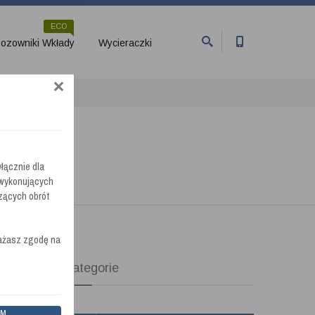
ECO
ozowniki Wkłady
Wycieraczki
łącznie dla
 wykonujących
zących obrót
rażasz zgodę na
Kategorie
ane są
ientów
EM