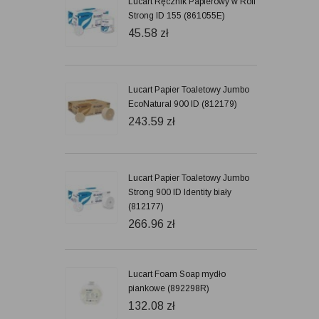
Lucart Ręcznik Papierowy w Roli
Strong ID 155 (861055E)
45.58
zł
Lucart Papier Toaletowy Jumbo
EcoNatural 900 ID (812179)
243.59
zł
Lucart Papier Toaletowy Jumbo
Strong 900 ID Identity biały
(812177)
266.96
zł
Lucart Foam Soap mydło
piankowe (892298R)
132.08
zł