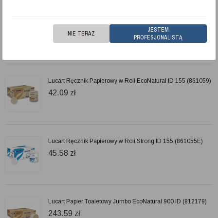
Numatic Odkurzacz na sucho PRP 180-11
JESTEM
1 277.97
zł
NIE TERAZ
PROFESJONALISTĄ
Lucart Ręcznik Papierowy w Roli EcoNatural ID 155 (861059)
42.09
zł
Lucart Ręcznik Papierowy w Roli Strong ID 155 (861055E)
45.58
zł
Lucart Papier Toaletowy Jumbo EcoNatural 900 ID (812179)
243.59
zł