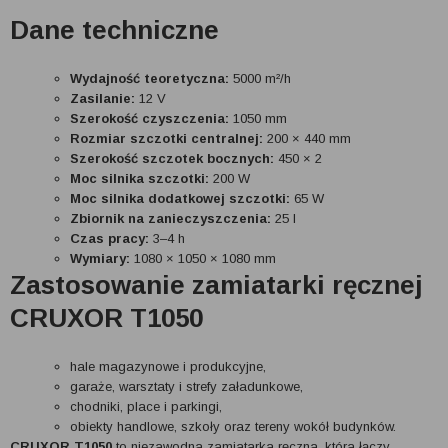
Dane techniczne
Wydajność teoretyczna:
5000 m²/h
Zasilanie:
12 V
Szerokość czyszczenia:
1050 mm
Rozmiar szczotki centralnej:
200 × 440 mm
Szerokość szczotek bocznych:
450 × 2
Moc silnika szczotki:
200 W
Moc silnika dodatkowej szczotki:
65 W
Zbiornik na zanieczyszczenia:
25 l
Czas pracy:
3–4 h
Wymiary:
1080 × 1050 × 1080 mm
Zastosowanie zamiatarki ręcznej
CRUXOR T1050
hale magazynowe i produkcyjne,
garaże, warsztaty i strefy załadunkowe,
chodniki, place i parkingi,
obiekty handlowe, szkoły oraz tereny wokół budynków.
CRUXOR T1050
to niezawodna zamiatarka ręczna, która łączy