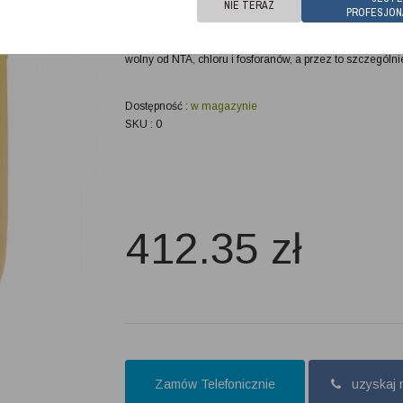
NIE TERAZ
przemysłowych zmywarkach jedno -i wielokomorowych.
PROFESJON
herbaty i kawy oraz uporczywch resztek jedzenia. Reduk
Produkt jest wysokoskuteczny przy każdej twardości wo
wolny od NTA, chloru i fosforanów, a przez to szczególni
Dostępność :
w magazynie
SKU : 0
412.35
zł
Zamów Telefonicznie
uzyskaj 