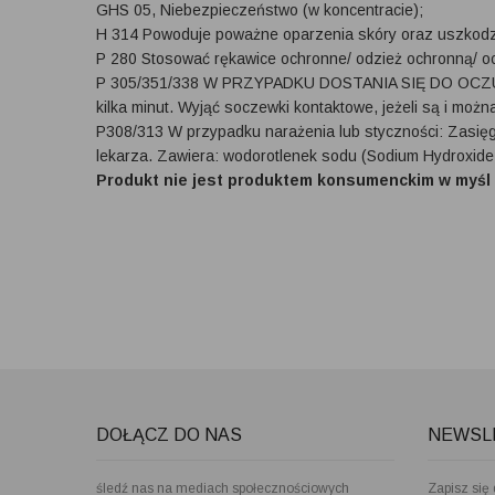
GHS 05, Niebezpieczeństwo (w koncentracie);
H 314 Powoduje poważne oparzenia skóry oraz uszkodz
P 280 Stosować rękawice ochronne/ odzież ochronną/ o
P 305/351/338 W PRZYPADKU DOSTANIA SIĘ DO OCZU: 
kilka minut. Wyjąć soczewki kontaktowe, jeżeli są i możn
P308/313 W przypadku narażenia lub styczności: Zasięg
lekarza. Zawiera: wodorotlenek sodu (Sodium Hydroxide 
Produkt nie jest produktem konsumenckim w myśl d
DOŁĄCZ DO NAS
NEWSL
śledź nas na mediach społecznościowych
Zapisz się