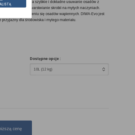
 DIWA-Evo zapewnia szybkie i dokładne usuwanie osadów z
ALISTĄ
uje długotrwale nawarstwianie skrobii na mytych naczyniach.
dy i zapobiega tworzeniu się osadów wapiennych. DIWA-Evo jest
e przyjazny dla środowiska i mytego materiału.
Dostępne opcje :
10L (12 kg)
niższą cenę