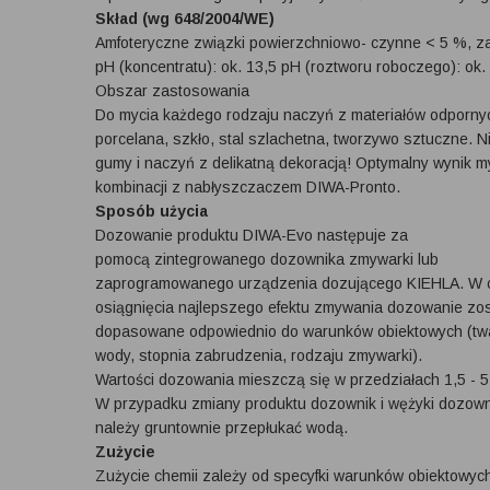
Skład (wg 648/2004/WE)
Amfoteryczne związki powierzchniowo- czynne < 5 %, zasa
pH (koncentratu): ok. 13,5 pH (roztworu roboczego): ok.
Obszar zastosowania
Do mycia każdego rodzaju naczyń z materiałów odpornych
porcelana, szkło, stal szlachetna, tworzywo sztuczne. 
gumy i naczyń z delikatną dekoracją! Optymalny wynik m
kombinacji z nabłyszczaczem DIWA-Pronto.
Sposób użycia
Dozowanie produktu DIWA-Evo następuje za
pomocą zintegrowanego dozownika zmywarki lub
zaprogramowanego urządzenia dozującego KIEHLA. W 
osiągnięcia najlepszego efektu zmywania dozowanie zos
dopasowane odpowiednio do warunków obiektowych (tw
wody, stopnia zabrudzenia, rodzaju zmywarki).
Wartości dozowania mieszczą się w przedziałach 1,5 - 5
W przypadku zmiany produktu dozownik i wężyki dozow
należy gruntownie przepłukać wodą.
Zużycie
Zużycie chemii zależy od specyfki warunków obiektowy