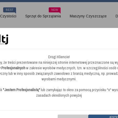
BEST
NEW
 Czystości
Sprzęt do Sprzątania
Maszyny Czyszczące
D
kłych i szklanych
Drogi Kliencie!
y, że treści prezentowane na niniejszej stronie internetowej przeznaczone są wy
do mycia naczyń zwykłych i sz
 Profesjonalnych
w zakresie wyrobów medycznych, tzn. w szczególności osób
zny lub w inny sposób związanych zawodowo z branżą medyczną, np. prowad
wyrobami medycznymi.
sk
"Jestem Profesjonalistą"
lub zamykając to okno za pomocą przycisku "x" wy
zasadach określonych powyżej
brak opinii
|
Dodaj swoją opinie
|
Kod
Kiehl Diwa Evo - płyn do mycia naczyń zwykłych i 
JEST