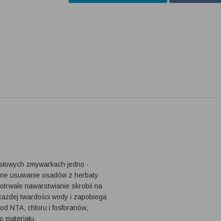
słowych zmywarkach jedno -
dne usuwanie osadów z herbaty
otrwale nawarstwianie skrobii na
każdej twardości wody i zapobiega
d NTA, chloru i fosforanów,
o materiału.