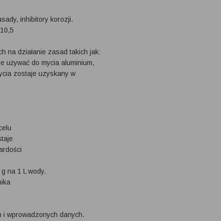
dy, inhibitory korozji.
 10,5
 na działanie zasad takich jak:
Nie używać do mycia aluminium,
ycia zostaje uzyskany w
celu
taje
ardości
 g na 1 L wody.
nika
ch i wprowadzonych danych.