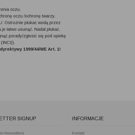
enia oczu.
chronę oczu /ochronę twarzy.
Ostrożnie płukać wodą przez
a je łatwo usunąć. Nadal płukać.
nąć porady/zgłosić się pod opiekę
(INCI)).
yrektywy 1999/44/WE Art. 1!
ETTER SIGNUP
INFORMACJE
 do Newsettlera
Kontakt