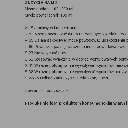
ZUŻYCIE NA M2
Mycie podłogi: 100- 200 ml
Mycie powierzchni: 100 ml
Xn Szkodliwy w koncentracie;
R 53 Może powodować długo utrzymujące się niekorzys
R 65 Działa szkodliwie; może powodować uszkodzenie pł
R 66 Powtarzające się narażenie może powodować wysus
S 23 Nie wdychać pary.
S 51 Stosować wyłącznie w dobrze wentylowanych pomi
S 61 W razie połknięcia nie wywoływać wymiotów, niezwł
S 62 W razie połknięcia nie wywoływać wymiotów: niezwł
S 24/25 Unikać zanieczyszczenia skóry i oczu.
Zawiera rozpuszczalnik.
Produkt nie jest produktem konsumenckim w myśl d