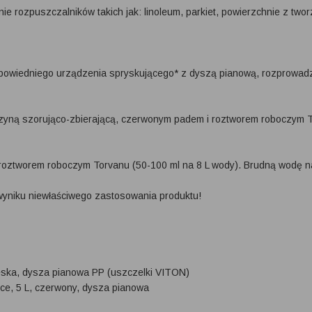
ie rozpuszczalników takich jak: linoleum, parkiet, powierzchnie z tw
powiedniego urządzenia spryskującego* z dyszą pianową, rozprowadzi
yną szorująco-zbierającą, czerwonym padem i roztworem roboczym To
i roztworem roboczym Torvanu (50-100 ml na 8 L wody). Brudną wodę n
wyniku niewłaściwego zastosowania produktu!
bieska, dysza pianowa PP (uszczelki VITON)
ące, 5 L, czerwony, dysza pianowa