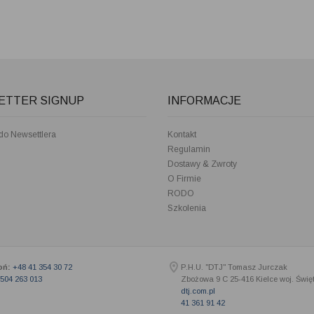
ETTER SIGNUP
INFORMACJE
 do Newsettlera
Kontakt
Regulamin
Dostawy & Zwroty
O Firmie
RODO
Szkolenia
oń:
+48 41 354 30 72
P.H.U. "DTJ" Tomasz Jurczak
504 263 013
Zbożowa 9 C
25-416
Kielce woj. Świę
dtj.com.pl
41 361 91 42