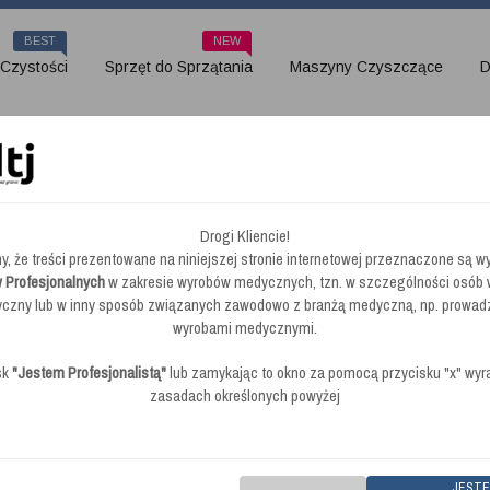
BEST
NEW
 Czystości
Sprzęt do Sprzątania
Maszyny Czyszczące
D
 i żywicy po piłkach do gry
Drogi Kliencie!
y, że treści prezentowane na niniejszej stronie internetowej przeznaczone są wy
 usuwania wosku i żywicy po 
 Profesjonalnych
w zakresie wyrobów medycznych, tzn. w szczególności osób
zny lub w inny sposób związanych zawodowo z branżą medyczną, np. prowad
wyrobami medycznymi.
sk
"Jestem Profesjonalistą"
lub zamykając to okno za pomocą przycisku "x" wy
zasadach określonych powyżej
brak opinii
|
Dodaj swoją opinie
|
Kod
Kiehl Resinex - płyn do usuwania wosku i żywicy po
JEST