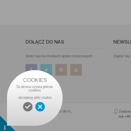
DOŁĄCZ DO NAS
NEWSL
śledź nas na mediach społecznościowych
Zapisz się
COOKIES
Ta strona uzywa plikow 
cookies 
akceptuję pliki cookie
Copyright © 2026 DTJ.COM.PL
Zadzw
lub
+48 