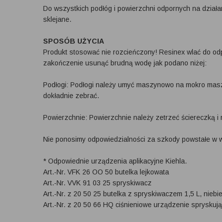
Do wszystkich podłóg i powierzchni odpornych na działan
sklejane.
SPOSÓB UŻYCIA
Produkt stosować nie rozcieńczony! Resinex wlać do od
zakończenie usunąć brudną wodę jak podano niżej:
Podłogi: Podłogi należy umyć maszynowo na mokro masz
dokładnie zebrać.
Powierzchnie: Powierzchnie należy zetrzeć ściereczką 
Nie ponosimy odpowiedzialności za szkody powstałe w 
* Odpowiednie urządzenia aplikacyjne Kiehla.
Art.-Nr. VFK 26 OO 50 butelka lejkowata
Art.-Nr. VVK 91 03 25 spryskiwacz
Art.-Nr. z 20 50 25 butelka z spryskiwaczem 1,5 L, nie
Art.-Nr. z 20 50 66 HQ ciśnieniowe urządzenie spryskuj