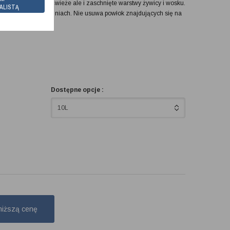
ozpuszcza nie tylko świeże ale i zaschnięte warstwy żywicy i wosku.
ALISTĄ
ększych powierzchniach. Nie usuwa powłok znajdujących się na
Dostępne opcje :
10L
niższą cenę