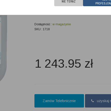
NIE TERAZ
halach sportowych nigdy nie było tak proste! Resinex - r
PROFESJON
Powoli wysycha dzięki czemu może być stosowany na wi
podłodze.
Dostępność :
w magazynie
SKU : 1718
1 243.95
zł
Zamów Telefonicznie
uzyskaj 