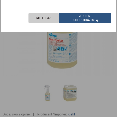
JESTEM
NIE TERAZ
PROFESJONALISTĄ
Dodaj swoją opinie
|
Producent / Importer:
Kiehl