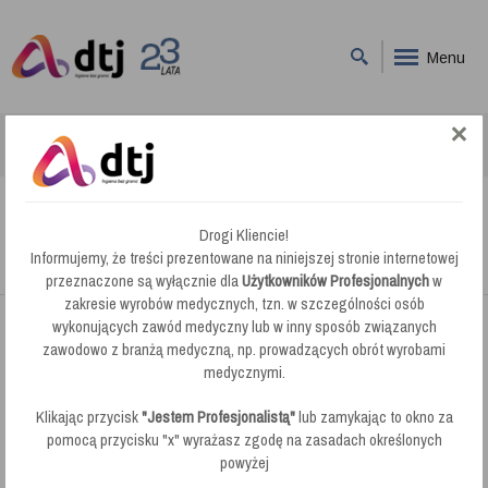
Menu
DTJ
Mycie Kuchni
Kiehl Xon Forte - pianowy produkt myjący dla obszaru spożywczego
Kiehl Xon Forte - pianowy produkt myjący dla
Drogi Kliencie!
obszaru spożywczego
Informujemy, że treści prezentowane na niniejszej stronie internetowej
przeznaczone są wyłącznie dla
Użytkowników Profesjonalnych
w
zakresie wyrobów medycznych, tzn. w szczególności osób
wykonujących zawód medyczny lub w inny sposób związanych
zawodowo z branżą medyczną, np. prowadzących obrót wyrobami
medycznymi.
Klikając przycisk
"Jestem Profesjonalistą"
lub zamykając to okno za
pomocą przycisku "x" wyrażasz zgodę na zasadach określonych
powyżej