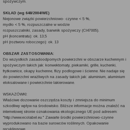
spożywczym.
SKŁAD (wg 648/2004/WE)
Niejonowe związki powierzchniowo- czynne < 5 %,
mydło < 5 %, rozpuszczalne w wodzie
rozpuszczalniki, zasady, barwnik spożywczy (CI47005).
pH (koncentratu): ok. 13,5
pH (roztworu roboczego): ok. 13
OBSZAR ZASTOSOWANIA:
Do wszystkich zasadoodpornych powierzchni w obszarze kuchennym i
spożywczym takich jak: konwektomaty, piekarniki, grille, kuchenki,
frytkownice, okapy kuchenne, flizy podłogowe i ścienne. Nie nadaje się
do powierzchni wrażliwych na zasady takich jak: aluminium, aluminium
eloksalowane i powierzchnie lakierowane.
WSKAZÓWKI:
Właściwe dozowanie oszczędza koszty i zmniejsza do minimum
szkodliwy wpływ na środowisko. Bliższe informacje można znaleźć na
internetowej stronie oznakowania ekologicznego UE pod adresem:
"http://www.ecolabel.eu." Zawarte środki powierzchniowo-czynne
wyprodukowano na bazie surowców roślinnych. Opakowanie
recyklingowe.