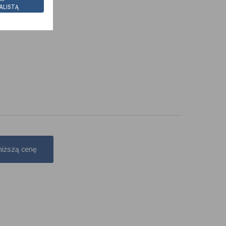
ALISTĄ
niższą cenę