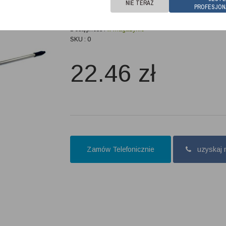
NIE TERAZ
użyciu.
PROFESJON
Dostępność :
w magazynie
SKU : 0
22.46
zł
Zamów Telefonicznie
uzyskaj 