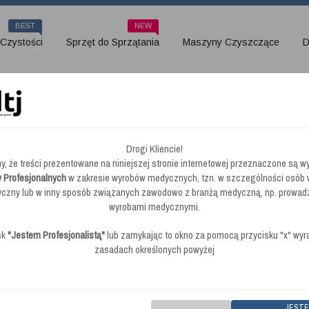
BEST
NEW
 Czystości
Sprzęt do Sprzątania
Maszyny Czyszczące
D
0cm
Drogi Kliencie!
y, że treści prezentowane na niniejszej stronie internetowej przeznaczone są wy
y Vileda Wkręcany (Gwint) 1
 Profesjonalnych
w zakresie wyrobów medycznych, tzn. w szczególności osób
zny lub w inny sposób związanych zawodowo z branżą medyczną, np. prowad
wyrobami medycznymi.
sk
"Jestem Profesjonalistą"
lub zamykając to okno za pomocą przycisku "x" wy
zasadach określonych powyżej
brak opinii
|
Dodaj swoją opinie
|
Kod
Kij / Drążek Aluminiowy Vileda Wkręcany (Gwint) 
JEST