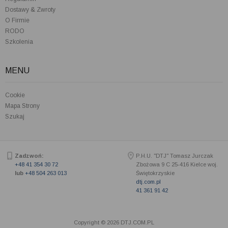
Dostawy & Zwroty
O Firmie
RODO
Szkolenia
MENU
Cookie
Mapa Strony
Szukaj
Zadzwoń:
P.H.U. "DTJ" Tomasz Jurczak
+48 41 354 30 72
Zbożowa 9 C
25-416
Kielce woj.
lub
+48 504 263 013
Świętokrzyskie
dtj.com.pl
41 361 91 42
Copyright © 2026 DTJ.COM.PL