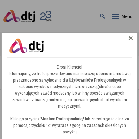
Menu
DTJ
Pralnie
Kleen Cosy 3S-kwaśny płyn do płukania tkanin o działaniu
antystatycznym
Drogi Kliencie!
Kleen Cosy 3S-kwaśny płyn do płukania
Informujemy, że treści prezentowane na niniejszej stronie internetowej
tkanin o działaniu antystatycznym
przeznaczone są wyłącznie dla
Użytkowników Profesjonalnych
w
zakresie wyrobów medycznych, tzn. w szczególności osób
wykonujących zawód medyczny lub w inny sposób związanych
zawodowo z branżą medyczną, np. prowadzących obrót wyrobami
medycznymi.
Klikając przycisk
"Jestem Profesjonalistą"
lub zamykając to okno za
pomocą przycisku "x" wyrażasz zgodę na zasadach określonych
powyżej