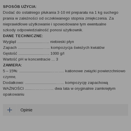
SPOSÓB UŻYCIA:
Dodać do ostatniego płukania 3-10 ml preparatu na 1 kg suchego
prania w zależności od oczekiwanego stopnia zmiękczenia. Za
nieprawidłowe użytkowanie i spowodowane tym ewentualne
szkody odpowiedzialność ponosi użytkownik.
DANE TECHNICZNE:
Wygląd .............................…... niebieski płyn
Zapach .............................…... kompozycja świeżych kwiatów
Gęstość .............................….. 1000 g/l
Wartość pH w koncentracie .... 3
ZAWIERA:
5 – 15%: ....................................……….. kationowe związki powierzchniowo
czynne,
Dodatkowo: ....................................….... kompozycję zapachową
WAŻNOŚCI ........……………... dwa lata w oryginalnie zamkniętym
opakowaniu
Opinie