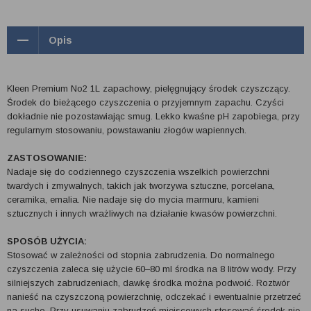
Opis
Kleen Premium No2 1L zapachowy, pielęgnujący środek czyszczący.
Środek do bieżącego czyszczenia o przyjemnym zapachu. Czyści
dokładnie nie pozostawiając smug. Lekko kwaśne pH zapobiega, przy
regularnym stosowaniu, powstawaniu złogów wapiennych.
ZASTOSOWANIE:
Nadaje się do codziennego czyszczenia wszelkich powierzchni
twardych i zmywalnych, takich jak tworzywa sztuczne, porcelana,
ceramika, emalia. Nie nadaje się do mycia marmuru, kamieni
sztucznych i innych wrażliwych na działanie kwasów powierzchni.
SPOSÓB UŻYCIA:
Stosować w zależności od stopnia zabrudzenia. Do normalnego
czyszczenia zaleca się użycie 60–80 ml środka na 8 litrów wody. Przy
silniejszych zabrudzeniach, dawkę środka można podwoić. Roztwór
nanieść na czyszczoną powierzchnię, odczekać i ewentualnie przetrzeć
na sucho. Przy usuwaniu zabrudzeń miejscowych stosować środek nie