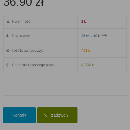
36.90
zł
Pojemność
1 L
wody
Dozowanie
25 ml / 10 L
Ilość litrów roboczych
401 L
Cena litra roboczego płynu
0,092 zł
Kontakt
zadzwoń