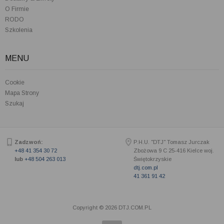
O Firmie
RODO
Szkolenia
MENU
Cookie
Mapa Strony
Szukaj
Zadzwoń:
P.H.U. "DTJ" Tomasz Jurczak
+48 41 354 30 72
Zbożowa 9 C
25-416
Kielce woj.
lub
+48 504 263 013
Świętokrzyskie
dtj.com.pl
41 361 91 42
Copyright © 2026 DTJ.COM.PL