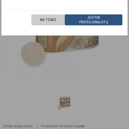
JESTEM
NIE TERAZ
PROFESJONALISTĄ
Dodaj swoją opinie
|
Producent / Importer:
Lucart