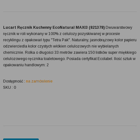
Lucart Ręcznik Kuchenny EcoNatural MAXI3 (821378)
Dwuwarstwowy
ręcznik w roli wykonany w 100% z celulozy pozyskiwanej w procesie
recyklingu z opakowań typu "Tetra Pak". Naturalny, jasnobrązowy kolor papieru
odzwierciedla kolor czystych włókien celulozowych nie wybielanych
chemicznie. Rolka o długości 33 metrów zawiera 150 listków super miękkiego
celulozowego ręcznika toaletowego. Posiada certyfikat Ecolabel. Ilość sztuk w
opakowaniu handlowym: 2
Dostępność :
na zamówienie
SKU : 0