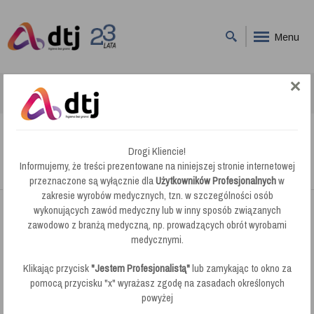
Menu
DTJ
Ręczniki Papierowe w Roli
Lucart Ręcznik Kuchenny EcoNatural MAXI3 (821378)
Lucart Ręcznik Kuchenny EcoNatural MAXI3
Drogi Kliencie!
(821378)
Informujemy, że treści prezentowane na niniejszej stronie internetowej
przeznaczone są wyłącznie dla
Użytkowników Profesjonalnych
w
zakresie wyrobów medycznych, tzn. w szczególności osób
wykonujących zawód medyczny lub w inny sposób związanych
zawodowo z branżą medyczną, np. prowadzących obrót wyrobami
medycznymi.
Klikając przycisk
"Jestem Profesjonalistą"
lub zamykając to okno za
pomocą przycisku "x" wyrażasz zgodę na zasadach określonych
powyżej