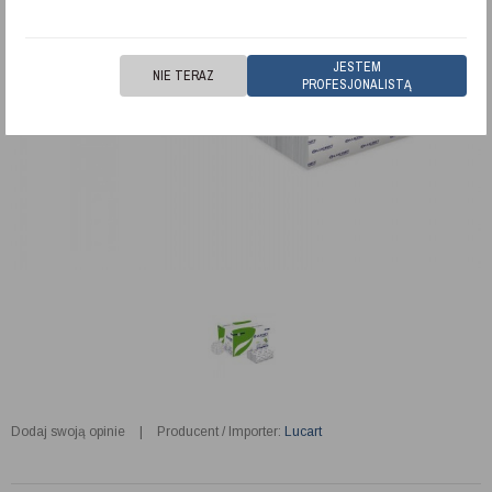
JESTEM
NIE TERAZ
PROFESJONALISTĄ
Dodaj swoją opinie
|
Producent / Importer:
Lucart