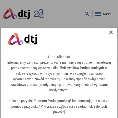
Menu
DTJ
Ręczniki Papierowe ZZ
Lucart Ręcznik Papierowy Eco M (865002)
Lucart Ręcznik Papierowy Eco M (865002)
Drogi Kliencie!
Informujemy, że treści prezentowane na niniejszej stronie internetowej
przeznaczone są wyłącznie dla
Użytkowników Profesjonalnych
w
zakresie wyrobów medycznych, tzn. w szczególności osób
wykonujących zawód medyczny lub w inny sposób związanych
zawodowo z branżą medyczną, np. prowadzących obrót wyrobami
medycznymi.
Klikając przycisk
"Jestem Profesjonalistą"
lub zamykając to okno za
pomocą przycisku "x" wyrażasz zgodę na zasadach określonych
powyżej