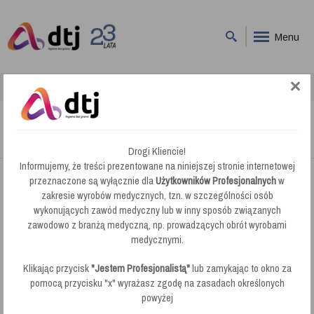
Menu
DTJ
Ochrona Zdrowia
Phagocide D do Dezynfekcji Endoskopów
Phagocide D do Dezynfekcji Endoskopów
Drogi Kliencie!
Informujemy, że treści prezentowane na niniejszej stronie internetowej
przeznaczone są wyłącznie dla
Użytkowników Profesjonalnych
w
zakresie wyrobów medycznych, tzn. w szczególności osób
wykonujących zawód medyczny lub w inny sposób związanych
zawodowo z branżą medyczną, np. prowadzących obrót wyrobami
medycznymi.
Klikając przycisk
"Jestem Profesjonalistą"
lub zamykając to okno za
pomocą przycisku "x" wyrażasz zgodę na zasadach określonych
powyżej