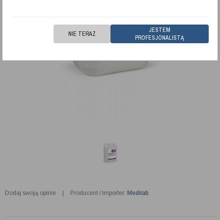
JESTEM
NIE TERAZ
PROFESJONALISTĄ
Dodaj swoją opinie
|
Producent / Importer:
Medilab