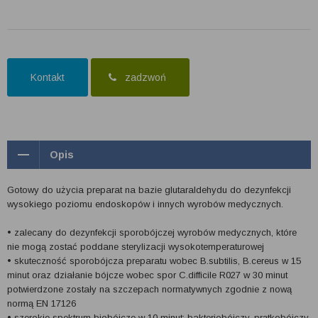
Kontakt
zadzwoń
Opis
Gotowy do użycia preparat na bazie glutaraldehydu do dezynfekcji
wysokiego poziomu endoskopów i innych wyrobów medycznych.
• zalecany do dezynfekcji sporobójczej wyrobów medycznych, które
nie mogą zostać poddane sterylizacji wysokotemperaturowej
• skuteczność sporobójcza preparatu wobec B.subtilis, B.cereus w 15
minut oraz działanie bójcze wobec spor C.difficile R027 w 30 minut
potwierdzone zostały na szczepach normatywnych zgodnie z nową
normą EN 17126
• szerokie spektrum biobójcze w 10 minut: bakteriobójczy, prątkobójczy,