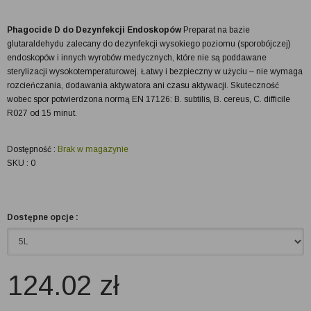
Phagocide D do Dezynfekcji Endoskopów
Preparat na bazie
glutaraldehydu zalecany do dezynfekcji wysokiego poziomu (sporobójczej)
endoskopów i innych wyrobów medycznych, które nie są poddawane
sterylizacji wysokotemperaturowej. Łatwy i bezpieczny w użyciu – nie wymaga
rozcieńczania, dodawania aktywatora ani czasu aktywacji. Skuteczność
wobec spor potwierdzona normą EN 17126: B. subtilis, B. cereus, C. difficile
R027 od 15 minut.
Dostępność :
Brak w magazynie
SKU : 0
Dostępne opcje :
124.02
zł