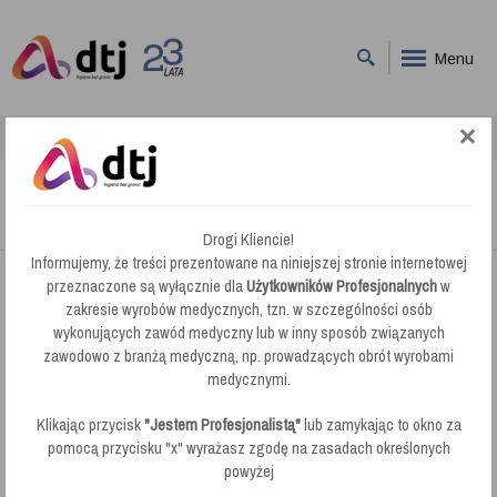
Menu
DTJ
Wózki Serwisowe
Numatic NC 4R Carousel
Numatic NC 4R Carousel
Drogi Kliencie!
Informujemy, że treści prezentowane na niniejszej stronie internetowej
przeznaczone są wyłącznie dla
Użytkowników Profesjonalnych
w
zakresie wyrobów medycznych, tzn. w szczególności osób
wykonujących zawód medyczny lub w inny sposób związanych
zawodowo z branżą medyczną, np. prowadzących obrót wyrobami
medycznymi.
Klikając przycisk
"Jestem Profesjonalistą"
lub zamykając to okno za
pomocą przycisku "x" wyrażasz zgodę na zasadach określonych
powyżej