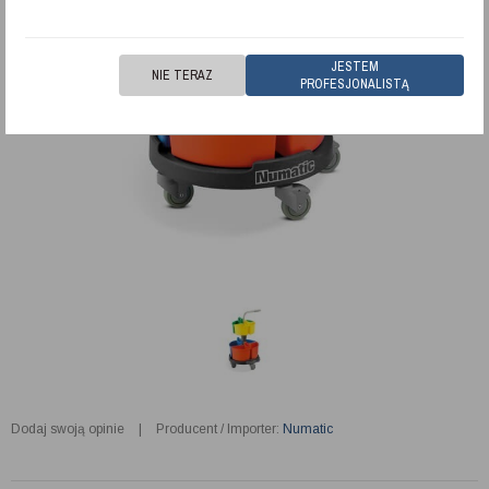
JESTEM
NIE TERAZ
PROFESJONALISTĄ
Dodaj swoją opinie
|
Producent / Importer:
Numatic