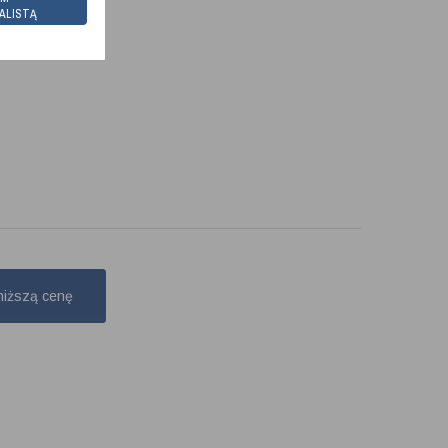
o, TTV 678G Vario
ALISTĄ
niższą cenę