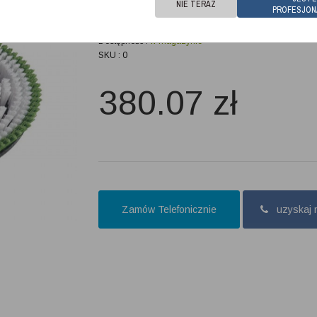
NIE TERAZ
Mocowanie na wielobok. Pasuje do modelu TTV 678 Vari
PROFESJON
Dostępność :
w magazynie
SKU : 0
380.07
zł
Zamów Telefonicznie
uzyskaj 