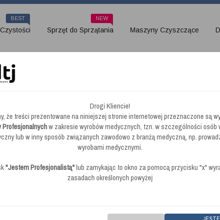
BEST
NEW
 Czystości
Sprzęt do Sprzątania
Maszyny Czyszczące
D
06152)
Drogi Kliencie!
y, że treści prezentowane na niniejszej stronie internetowej przeznaczone są wy
rda 300mm (606152)
 Profesjonalnych
w zakresie wyrobów medycznych, tzn. w szczególności osób
zny lub w inny sposób związanych zawodowo z branżą medyczną, np. prowad
wyrobami medycznymi.
sk
"Jestem Profesjonalistą"
lub zamykając to okno za pomocą przycisku "x" wy
zasadach określonych powyżej
brak opinii
|
Dodaj swoją opinie
|
Kod
Numatic Szczotka Twarda 300mm (606152)
standar
JEST