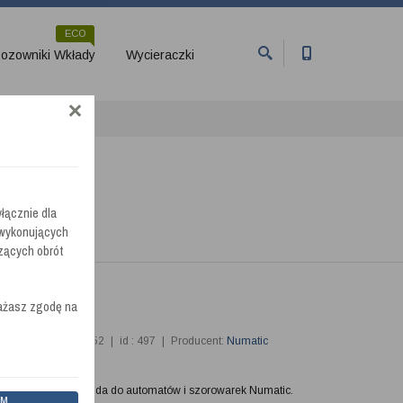
ECO
ozowniki Wkłady
Wycieraczki
łącznie dla
 wykonujących
zących obrót
rażasz zgodę na
 Producenta : 606152
|
id : 497
|
Producent:
Numatic
dowa szczotka twarda do automatów i szorowarek Numatic.
EM