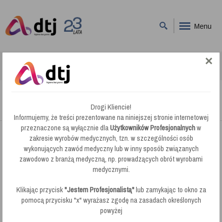
Menu
DTJ
Akcesoria do Wózków
Numatic Uniwersalna Wyciskarka Doczołowa
Numatic Uniwersalna Wyciskarka Doczołowa
Drogi Kliencie!
Informujemy, że treści prezentowane na niniejszej stronie internetowej
przeznaczone są wyłącznie dla
Użytkowników Profesjonalnych
w
zakresie wyrobów medycznych, tzn. w szczególności osób
wykonujących zawód medyczny lub w inny sposób związanych
zawodowo z branżą medyczną, np. prowadzących obrót wyrobami
medycznymi.
Klikając przycisk
"Jestem Profesjonalistą"
lub zamykając to okno za
pomocą przycisku "x" wyrażasz zgodę na zasadach określonych
powyżej