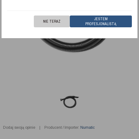
JESTEM
NIE TERAZ
PROFESJONALISTĄ
Dodaj swoją opinie
|
Producent / Importer:
Numatic