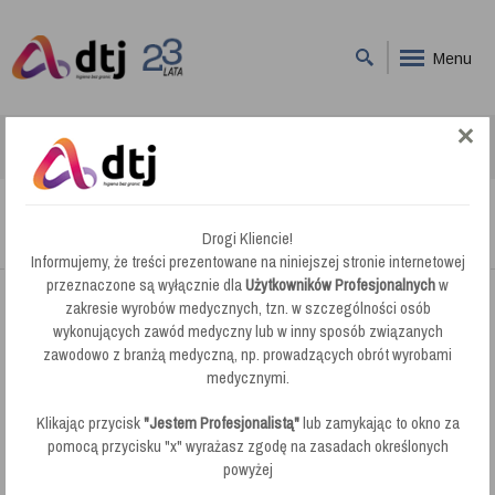
Menu
DTJ
Części do Odkurzaczy
Numatic Wąż 2m Nakręcany 32 mm (914411)
Numatic Wąż 2m Nakręcany 32 mm (914411)
Drogi Kliencie!
Informujemy, że treści prezentowane na niniejszej stronie internetowej
przeznaczone są wyłącznie dla
Użytkowników Profesjonalnych
w
zakresie wyrobów medycznych, tzn. w szczególności osób
wykonujących zawód medyczny lub w inny sposób związanych
zawodowo z branżą medyczną, np. prowadzących obrót wyrobami
medycznymi.
Klikając przycisk
"Jestem Profesjonalistą"
lub zamykając to okno za
pomocą przycisku "x" wyrażasz zgodę na zasadach określonych
powyżej