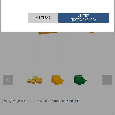
JESTEM
NIE TERAZ
PROFESJONALISTĄ
Dodaj swoją opinie
|
Producent / Importer:
Kingspan