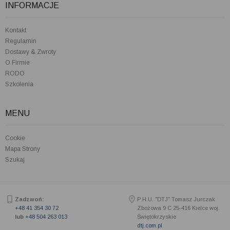
INFORMACJE
Kontakt
Regulamin
Dostawy & Zwroty
O Firmie
RODO
Szkolenia
MENU
Cookie
Mapa Strony
Szukaj
Zadzwoń:
P.H.U. "DTJ" Tomasz Jurczak
+48 41 354 30 72
Zbożowa 9 C
25-416
Kielce woj.
lub
+48 504 263 013
Świętokrzyskie
dtj.com.pl