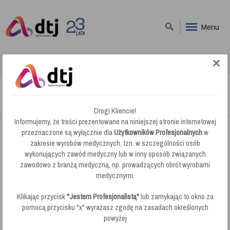
Menu
DTJ
Pojemniki na Piasek i Sól
Pojemnik na Piasek i Sól
Pojemnik na Piasek i Sól
Drogi Kliencie!
Informujemy, że treści prezentowane na niniejszej stronie internetowej
przeznaczone są wyłącznie dla
Użytkowników Profesjonalnych
w
zakresie wyrobów medycznych, tzn. w szczególności osób
wykonujących zawód medyczny lub w inny sposób związanych
zawodowo z branżą medyczną, np. prowadzących obrót wyrobami
medycznymi.
Klikając przycisk
"Jestem Profesjonalistą"
lub zamykając to okno za
pomocą przycisku "x" wyrażasz zgodę na zasadach określonych
powyżej