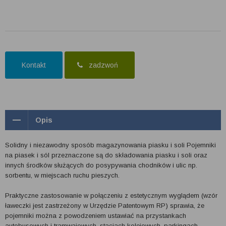
Kontakt
zadzwoń
Opis
Solidny i niezawodny sposób magazynowania piasku i soli Pojemniki
na piasek i sól przeznaczone są do składowania piasku i soli oraz
innych środków służących do posypywania chodników i ulic np.
sorbentu, w miejscach ruchu pieszych.
Praktyczne zastosowanie w połączeniu z estetycznym wyglądem (wzór
ławeczki jest zastrzeżony w Urzędzie Patentowym RP) sprawia, że
pojemniki można z powodzeniem ustawiać na przystankach
autobusowych i tramwajowych, stacjach kolejowych, parkingach