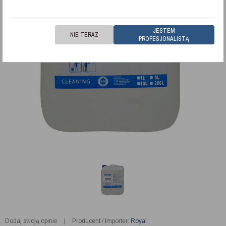
JESTEM
NIE TERAZ
PROFESJONALISTĄ
Dodaj swoją opinie
|
Producent / Importer:
Royal