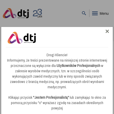
Menu
DTJ
Mycie Bieżące
ROYAL Bruker RO-219 Neutralny preparat do czyszczenia kostki brukowej
ROYAL Bruker RO-219 Neutralny preparat
Drogi Kliencie!
do czyszczenia kostki brukowej
Informujemy, że treści prezentowane na niniejszej stronie internetowej
przeznaczone są wyłącznie dla
Użytkowników Profesjonalnych
w
zakresie wyrobów medycznych, tzn. w szczególności osób
wykonujących zawód medyczny lub w inny sposób związanych
zawodowo z branżą medyczną, np. prowadzących obrót wyrobami
medycznymi.
Klikając przycisk
"Jestem Profesjonalistą"
lub zamykając to okno za
pomocą przycisku "x" wyrażasz zgodę na zasadach określonych
powyżej