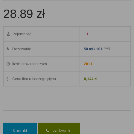
28.89
zł
Pojemność
1 L
wody
Dozowanie
50 ml / 10 L
Ilość litrów roboczych
201 L
Cena litra roboczego płynu
0,144 zł
Kontakt
zadzwoń