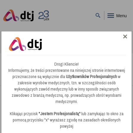
Menu
DTJ
Mycie Gruntowne
ROYAL Multi NF RO-96 - usuwanie śladów po gumie, zaschniętego kleju,
tłustych plam
Drogi Kliencie!
ROYAL Multi NF RO-96 - usuwanie śladów
Informujemy, że treści prezentowane na niniejszej stronie internetowej
po gumie, zaschniętego kleju, tłustych plam
przeznaczone są wyłącznie dla
Użytkowników Profesjonalnych
w
zakresie wyrobów medycznych, tzn. w szczególności osób
wykonujących zawód medyczny lub w inny sposób związanych
zawodowo z branżą medyczną, np. prowadzących obrót wyrobami
medycznymi.
Klikając przycisk
"Jestem Profesjonalistą"
lub zamykając to okno za
pomocą przycisku "x" wyrażasz zgodę na zasadach określonych
powyżej