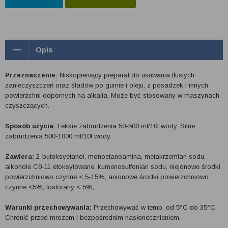
Opis
Przeznaczenie:
Niskopieniący preparat do usuwania tłustych
zanieczyszczeń oraz śladów po gumie i oleju, z posadzek i innych
powierzchni odpornych na alkalia. Może być stosowany w maszynach
czyszczących.
Sposób użycia:
Lekkie zabrudzenia 50-500 ml/10l wody. Silne
zabrudzenia 500-1000 ml/10l wody.
Zawiera:
2-butoksyetanol, monoetanoamina, metakrzemian sodu,
alkohole C9-11 etoksylowane, kumenosulfonian sodu, niejonowe środki
powierzchniowo czynne < 5-15%, anionowe środki powierzchniowo
czynne <5%, fosforany < 5%,
Warunki przechowywania:
Przechowywać w temp. od 5°C do 35°C.
Chronić przed mrozem i bezpośrednim nasłonecznieniem.