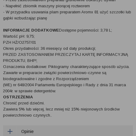
- Napełnić zbiornik maszyny piorącej roztworem
- W przypadku usuwania plam preparatem Aromx 81 użyć szczotki lub
gąbki wzbudzając pianę
INFORMACJE DODATKOWE
Dostępne pojemności: 3,78 L;
Wartość pH: 9,75;
PZH HŻ/O2757/01
Okres przydatności: 36 miesięcy od daty produkcji;
PRZED ZASTOSOWANIEM PRZECZYTAJ KARTĘ INFORMACYJNĄ
PRODUKTU, BHP!;
Oznaczenia dodatkowe: Piktogramy charakteryzujące sposób użycia.
Zawarte w preparacie związki powierzchniowo-czynne są
biodegradowalne i zgodne z Rozporządzeniem
(WE) nr 648/2004 Parlamentu Europejskiego i Rady z dnia 31 marca
2004r. w sprawie detergentów.
OSTRZEŻENIA
Chronić przed dziećmi.
Zawiera 5% lub więcej, lecz mniej niż 15% niejonowych środków
powierzchniowo czynnych..
Opinie