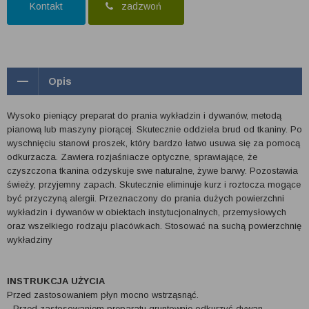
Kontakt
zadzwoń
Opis
Wysoko pieniący preparat do prania wykładzin i dywanów, metodą
pianową lub maszyny piorącej. Skutecznie oddziela brud od tkaniny. Po
wyschnięciu stanowi proszek, który bardzo łatwo usuwa się za pomocą
odkurzacza. Zawiera rozjaśniacze optyczne, sprawiające, że
czyszczona tkanina odzyskuje swe naturalne, żywe barwy. Pozostawia
świeży, przyjemny zapach. Skutecznie eliminuje kurz i roztocza mogące
być przyczyną alergii. Przeznaczony do prania dużych powierzchni
wykładzin i dywanów w obiektach instytucjonalnych, przemysłowych
oraz wszelkiego rodzaju placówkach. Stosować na suchą powierzchnię
wykładziny
INSTRUKCJA UŻYCIA
Przed zastosowaniem płyn mocno wstrząsnąć.
- Przed zastosowaniem preparatu gruntownie odkurzyć dywan