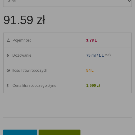
91.59
zł
Pojemność
3.78 L
wody
Dozowanie
75 ml / 1 L
Ilość litrów roboczych
54 L
Cena litra roboczego płynu
1,690 zł