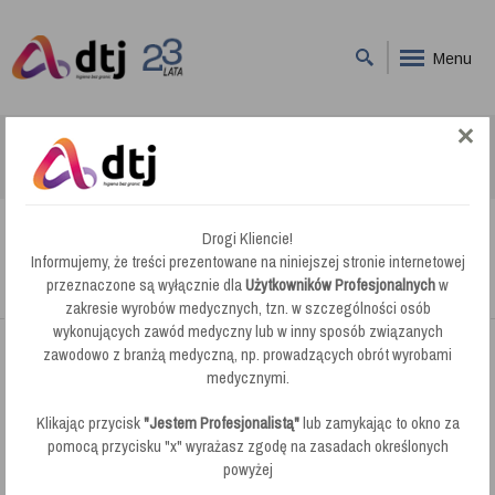
Menu
DTJ
Nowe Produkty
Swish Plush Wysoko Pieniący Środek do Prania Dywanów Metoda
Pianową
Drogi Kliencie!
Swish Plush Wysoko Pieniący Środek do
Informujemy, że treści prezentowane na niniejszej stronie internetowej
Prania Dywanów Metoda Pianową
przeznaczone są wyłącznie dla
Użytkowników Profesjonalnych
w
zakresie wyrobów medycznych, tzn. w szczególności osób
wykonujących zawód medyczny lub w inny sposób związanych
zawodowo z branżą medyczną, np. prowadzących obrót wyrobami
medycznymi.
Klikając przycisk
"Jestem Profesjonalistą"
lub zamykając to okno za
pomocą przycisku "x" wyrażasz zgodę na zasadach określonych
powyżej