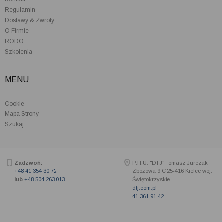
Regulamin
Dostawy & Zwroty
O Firmie
RODO
Szkolenia
MENU
Cookie
Mapa Strony
Szukaj
Zadzwoń:
P.H.U. "DTJ" Tomasz Jurczak
+48 41 354 30 72
Zbożowa 9 C
25-416
Kielce woj.
lub
+48 504 263 013
Świętokrzyskie
dtj.com.pl
41 361 91 42