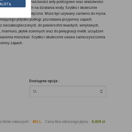
zek, posiadający właściwości anty poślizgowe oraz właściwości
ALISTĄ
wierzchni odpornych na działania wody. Szybko i skutecznie
 właściwości antystatyczne. Może być używany zarówno do mycia
niejącego połysku podłogi, pozostawia przyjemny zapach.
 niezabezpieczonych, do powierzchni twardych, winylowych,
 marmuru, płytek ściennych oraz do pielęgnacji mebli, urządzeń
posażenia mieszkań. Szybko i skutecznie usuwa zanieczyszczenia
jemny zapach.
Dostępne opcje :
1L
 litrów roboczych :
401 L
Cena litra roboczego płynu :
0,039 zł