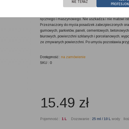
NIE TERAZ
zapachu, przeznaczony do mycia różnego rodzaju posad
PROFESJON
myjąco nabłyszczające, do mycia wszelkiego rodzaju po
usuwa zanieczyszczenia z mytych powierzchni, posiada
ręcznego i maszynowego. Nie uszkadza i nie matowi ist
Przeznaczony do mycia posadzek zabezpieczonych oraz
gumowych, parkietów, paneli, cementowych, betonowych,
biurowych, powierzchni szklanych i porcelanowych, wy
ze zmywanych powierzchni. Po umyciu pozostawia przy
Dostępność :
na zamówienie
SKU : 0
15.49
zł
Pojemność :
1 L
Dozowanie :
25 ml / 10 L
wody Ilość