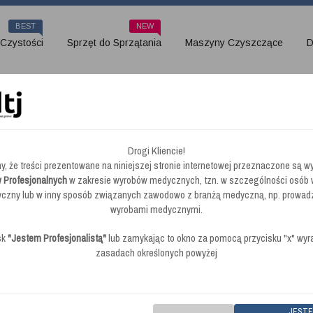
BEST
NEW
 Czystości
Sprzęt do Sprzątania
Maszyny Czyszczące
D
ziennej Pielęgnacji Powierzchni
Drogi Kliencie!
y, że treści prezentowane na niniejszej stronie internetowej przeznaczone są wy
y Preparat do Codziennej Pi
 Profesjonalnych
w zakresie wyrobów medycznych, tzn. w szczególności osób
zny lub w inny sposób związanych zawodowo z branżą medyczną, np. prowad
wyrobami medycznymi.
sk
"Jestem Profesjonalistą"
lub zamykając to okno za pomocą przycisku "x" wy
zasadach określonych powyżej
brak opinii
|
Dodaj swoją opinie
|
Kod
Swish SP 100 Zapachowy Preparat do Codziennej P
JEST