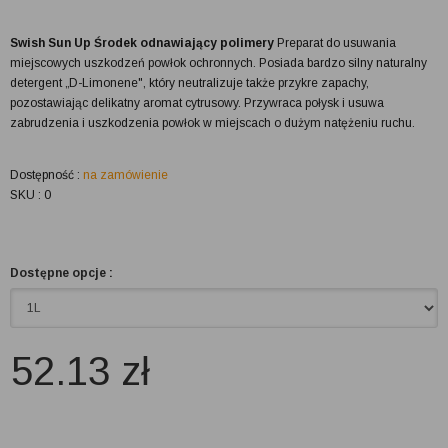
Swish Sun Up Środek odnawiający polimery
Preparat do usuwania
miejscowych uszkodzeń powłok ochronnych. Posiada bardzo silny naturalny
detergent „D-Limonene", który neutralizuje także przykre zapachy,
pozostawiając delikatny aromat cytrusowy. Przywraca połysk i usuwa
zabrudzenia i uszkodzenia powłok w miejscach o dużym natężeniu ruchu.
Dostępność :
na zamówienie
SKU : 0
Dostępne opcje :
52.13
zł