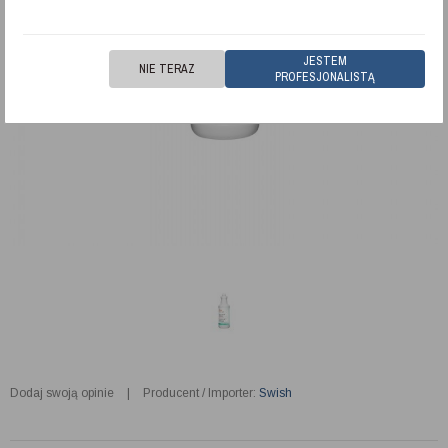
JESTEM
NIE TERAZ
PROFESJONALISTĄ
Dodaj swoją opinie
|
Producent / Importer:
Swish