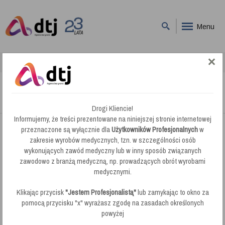
Menu
DTJ
Nowe Produkty
Swish Sun Up Środek odnawiający polimery
Swish Sun Up Środek odnawiający polimery
Drogi Kliencie!
Informujemy, że treści prezentowane na niniejszej stronie internetowej
przeznaczone są wyłącznie dla
Użytkowników Profesjonalnych
w
zakresie wyrobów medycznych, tzn. w szczególności osób
wykonujących zawód medyczny lub w inny sposób związanych
zawodowo z branżą medyczną, np. prowadzących obrót wyrobami
medycznymi.
Klikając przycisk
"Jestem Profesjonalistą"
lub zamykając to okno za
pomocą przycisku "x" wyrażasz zgodę na zasadach określonych
powyżej