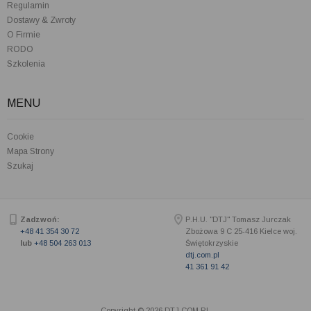
Regulamin
Dostawy & Zwroty
O Firmie
RODO
Szkolenia
MENU
Cookie
Mapa Strony
Szukaj
Zadzwoń:
P.H.U. "DTJ" Tomasz Jurczak
+48 41 354 30 72
Zbożowa 9 C
25-416
Kielce woj.
lub
+48 504 263 013
Świętokrzyskie
dtj.com.pl
41 361 91 42
Copyright © 2026 DTJ.COM.PL