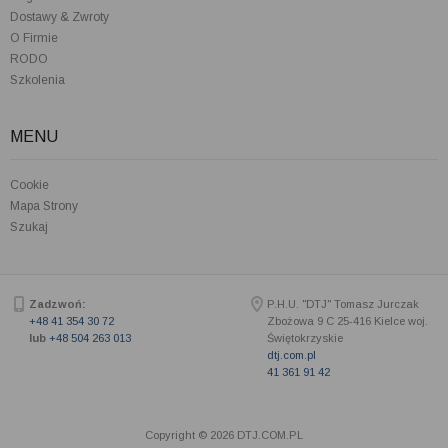
Dostawy & Zwroty
O Firmie
RODO
Szkolenia
MENU
Cookie
Mapa Strony
Szukaj
Zadzwoń:
P.H.U. "DTJ" Tomasz Jurczak
+48 41 354 30 72
Zbożowa 9 C
25-416
Kielce woj.
lub
+48 504 263 013
Świętokrzyskie
dtj.com.pl
41 361 91 42
Copyright © 2026 DTJ.COM.PL