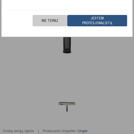
JESTEM
NIE TERAZ
PROFESJONALISTĄ
Dodaj swoją opinie
|
Producent / Importer:
Unger