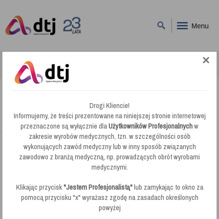
Menu
DTJ
Sysytem Ninja
Unger ErgoTec Ninja Window Washer Myjka do Szyb 45cm NA450
Unger ErgoTec Ninja Window Washer Myjka
Drogi Kliencie!
do Szyb 45cm NA450
Informujemy, że treści prezentowane na niniejszej stronie internetowej
przeznaczone są wyłącznie dla
Użytkowników Profesjonalnych
w
zakresie wyrobów medycznych, tzn. w szczególności osób
wykonujących zawód medyczny lub w inny sposób związanych
zawodowo z branżą medyczną, np. prowadzących obrót wyrobami
medycznymi.
Klikając przycisk
"Jestem Profesjonalistą"
lub zamykając to okno za
pomocą przycisku "x" wyrażasz zgodę na zasadach określonych
powyżej