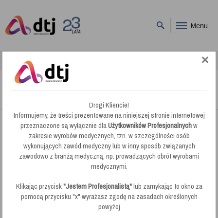
Menu
DTJ
Odkurzacze Piorące
Cleanfix Odkurzacz Piorący TW 412
Cleanfix Odkurzacz Piorący TW 412
Drogi Kliencie!
Informujemy, że treści prezentowane na niniejszej stronie internetowej
przeznaczone są wyłącznie dla
Użytkowników Profesjonalnych
w
zakresie wyrobów medycznych, tzn. w szczególności osób
wykonujących zawód medyczny lub w inny sposób związanych
zawodowo z branżą medyczną, np. prowadzących obrót wyrobami
medycznymi.
Klikając przycisk
"Jestem Profesjonalistą"
lub zamykając to okno za
pomocą przycisku "x" wyrażasz zgodę na zasadach określonych
powyżej