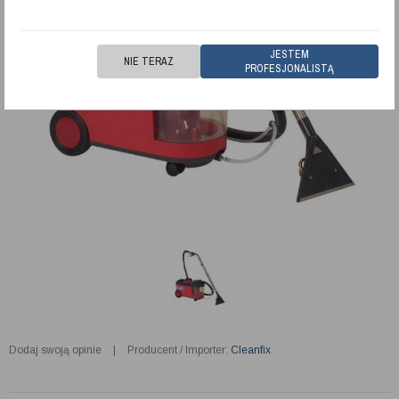
JESTEM
NIE TERAZ
PROFESJONALISTĄ
Dodaj swoją opinie
|
Producent / Importer:
Cleanfix