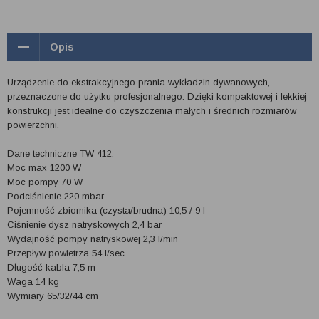
Opis
Urządzenie do ekstrakcyjnego prania wykładzin dywanowych,
przeznaczone do użytku profesjonalnego. Dzięki kompaktowej i lekkiej
konstrukcji jest idealne do czyszczenia małych i średnich rozmiarów
powierzchni.
Dane techniczne TW 412:
Moc max 1200 W
Moc pompy 70 W
Podciśnienie 220 mbar
Pojemność zbiornika (czysta/brudna) 10,5 / 9 l
Ciśnienie dysz natryskowych 2,4 bar
Wydajność pompy natryskowej 2,3 l/min
Przepływ powietrza 54 l/sec
Długość kabla 7,5 m
Waga 14 kg
Wymiary 65/32/44 cm