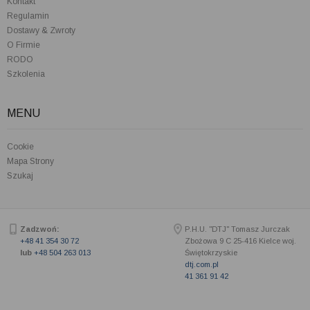
Kontakt
Regulamin
Dostawy & Zwroty
O Firmie
RODO
Szkolenia
MENU
Cookie
Mapa Strony
Szukaj
Zadzwoń:
P.H.U. "DTJ" Tomasz Jurczak
+48 41 354 30 72
Zbożowa 9 C
25-416
Kielce woj.
lub
+48 504 263 013
Świętokrzyskie
dtj.com.pl
41 361 91 42