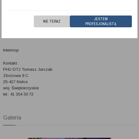
JESTEM
NIE TERAZ
PROFESJONALISTĄ
Intermop
Kontakt :
PHU DTJ Tomasz Jurczak
Zbożowa 9 C
25-417
Kielce
woj.
Świętokrzyskie
tel.:
41 354 30 72
Galeria