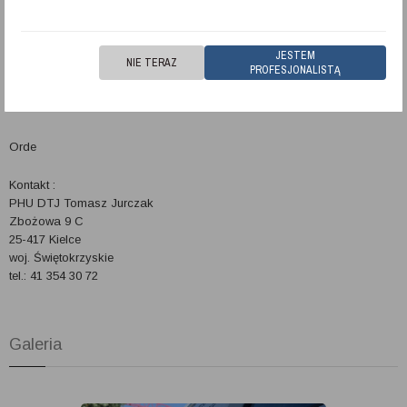
JESTEM
NIE TERAZ
PROFESJONALISTĄ
Orde
Kontakt :
PHU DTJ Tomasz Jurczak
Zbożowa 9 C
25-417
Kielce
woj.
Świętokrzyskie
tel.:
41 354 30 72
Galeria