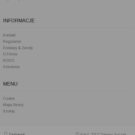
INFORMACJE
Kontakt
Regulamin
Dostawy & Zwroty
O Firmie
RODO
Szkolenia
MENU
Cookie
Mapa Strony
Szukaj
Zadzwoń:
P.H.U. "DTJ" Tomasz Jurczak