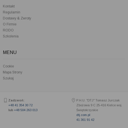
Kontakt
Regulamin
Dostawy & Zwroty
O Firmie
RODO
Szkolenia
MENU
Cookie
Mapa Strony
Szukaj
Zadzwoń:
P.H.U. "DTJ" Tomasz Jurczak
+48 41 354 30 72
Zbożowa 9 C
25-416
Kielce woj.
lub
+48 504 263 013
Świętokrzyskie
dtj.com.pl
41 361 91 42