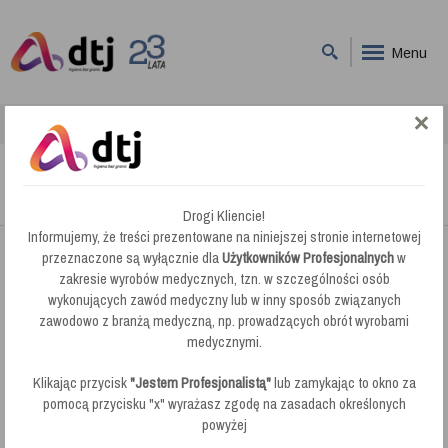
Menu
DTJ
Dozowniki Mydła w Płynie
Dozowniki Mydła w Płynie
Drogi Kliencie!
Informujemy, że treści prezentowane na niniejszej stronie internetowej
przeznaczone są wyłącznie dla
Użytkowników Profesjonalnych
w
Firma DTJ oferuje
zakresie wyrobów medycznych, tzn. w szczególności osób
dozowniki
ze stali nierdzewnej oraz tworzywa
wykonujących zawód medyczny lub w inny sposób związanych
sztucznego ABS przeznaczone do użytku w miejscach
zawodowo z branżą medyczną, np. prowadzących obrót wyrobami
użyteczności publicznej. W naszym asortymencie znajdą Państwo
medycznymi.
dozowniki łazienkowe na mydło w płynie uzupełniane z kanistra i w
gotowych szczelnych pojemnikach. Nowoczesnym i ekonomicznym
Klikając przycisk
"Jestem Profesjonalistą"
lub zamykając to okno za
rozwiązaniem są pojemniki mydła pod prysznic dostępne zarówno
pomocą przycisku "x" wyrażasz zgodę na zasadach określonych
w kolorze białym jak i chromowane.
powyżej