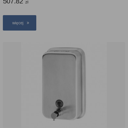
507.82
zł
więcej