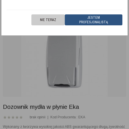
JESTEM
NIE TERAZ
PROFESJONALISTĄ
Dozownik mydła w płynie Eka
brak opinii
|
Kod Producenta : EKA
Wykonany z tworzywa wysokiej jakości ABS gwarantującego długą żywotność