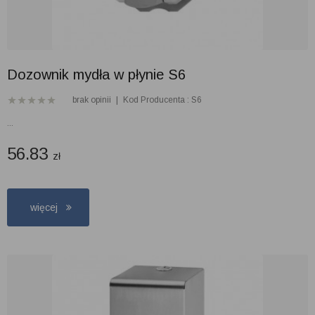
Dozownik mydła w płynie S6
brak opinii
|
Kod Producenta : S6
...
56.83
zł
więcej