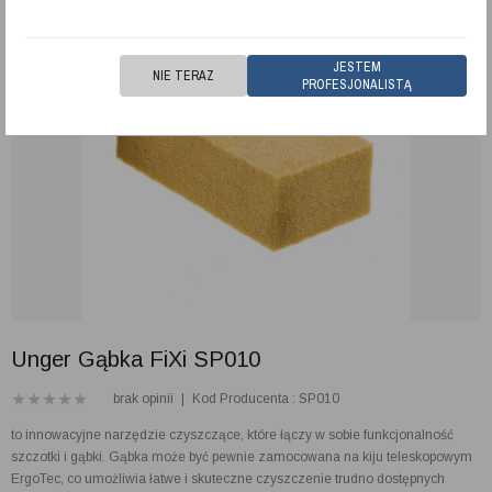
JESTEM
NIE TERAZ
PROFESJONALISTĄ
Unger Gąbka FiXi SP010
brak opinii
|
Kod Producenta : SP010
to innowacyjne narzędzie czyszczące, które łączy w sobie funkcjonalność
szczotki i gąbki. Gąbka może być pewnie zamocowana na kiju teleskopowym
ErgoTec, co umożliwia łatwe i skuteczne czyszczenie trudno dostępnych