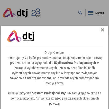
Menu
DTJ
Wkłady Myjące
Wkłady Myjące
Drogi Kliencie!
Informujemy, że treści prezentowane na niniejszej stronie internetowej
przeznaczone są wyłącznie dla
Użytkowników Profesjonalnych
w
Wkłady Myjące Unger:
zakresie wyrobów medycznych, tzn. w szczególności osób
Najwyższa jakość czyszczenia, z
wykonujących zawód medyczny lub w inny sposób związanych
łatwością i precyzją! Idealne do profesjonalnego sprzątania,
zawodowo z branżą medyczną, np. prowadzących obrót wyrobami
gwarantując lśniące rezultaty na każdej powierzchni. Wybierz
medycznymi.
wkłady myjące Unger, aby ułatwić sobie codzienne zadania
sprzątania i cieszyć się doskonałą czystością.
Klikając przycisk
"Jestem Profesjonalistą"
lub zamykając to okno za
pomocą przycisku "x" wyrażasz zgodę na zasadach określonych
powyżej