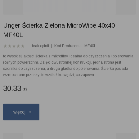
Unger Ścierka Zielona MicroWipe 40x40
MF40L
brak opinii
|
Kod Producenta : MF40L
to wysokiej jakości ścierka z mikrofibry, idealna do czyszczenia i polerowania
różnych powierzchni. Dzięki dwustronnej konstrukcji, jedna strona jest
szorstka do czyszczenia, a druga gładka do polerowania. Ścierka posiada
wzmocnione przeszycie wzdłuż krawędzi, co zapewn ...
30.33
zł
więcej