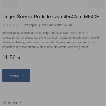
Unger Ścierka Profi do szyb 40x40cm MF40E
brak opinii
|
Kod Producenta : MF40E
to profesjonalna ścierka z mikrofibry, zaprojektowana specjalnie do
czyszczenia i polerowania szyb oraz innych powierzchni szklanych. Dzięki
swojej strukturze, doskonale usuwa zabrudzenia, smugi i odciski palców,
pozostawiając powierzchnie nieskazitelnie czyste. Wysoka gramat ...
11.56
zł
więcej
Kategorie