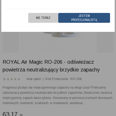
JESTEM
NIE TERAZ
PROFESJONALISTĄ
ROYAL Air Magic RO-206 - odświeżacz
powietrza neutralizujący brzydkie zapachy
brak opinii
|
Kod Producenta : RO-206
Pragniesz pozbyć się nieprzyjemnego zapachu na długi czas? Polecamy
odświeżacz powietrza-neutralizator brzydkich zapachów. Skutecznie zwalcza
nieprzyjemny zapach także tytoniu. Stosowany w pomieszczeniach biurowych,
hotelowych, toaletach, szatniach, w marketach, autobusa ...
63.17
zł