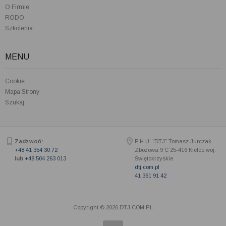
O Firmie
RODO
Szkolenia
MENU
Cookie
Mapa Strony
Szukaj
Zadzwoń:
P.H.U. "DTJ" Tomasz Jurczak
+48 41 354 30 72
Zbożowa 9 C
25-416
Kielce woj.
lub
+48 504 263 013
Świętokrzyskie
dtj.com.pl
41 361 91 42
Copyright © 2026 DTJ.COM.PL