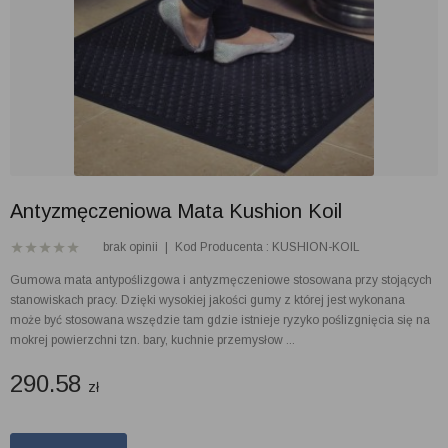
Antyzmęczeniowa Mata Kushion Koil
brak opinii
|
Kod Producenta : KUSHION-KOIL
Gumowa mata antypoślizgowa i antyzmęczeniowe stosowana przy stojących
stanowiskach pracy. Dzięki wysokiej jakości gumy z której jest wykonana
może być stosowana wszędzie tam gdzie istnieje ryzyko poślizgnięcia się na
mokrej powierzchni tzn. bary, kuchnie przemysłow ...
290.58
zł