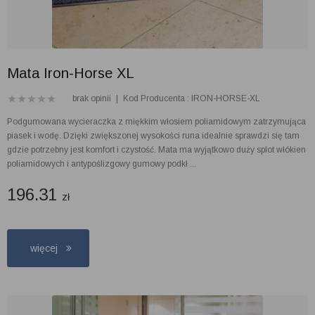
Mata Iron-Horse XL
brak opinii
|
Kod Producenta : IRON-HORSE-XL
Podgumowana wycieraczka z miękkim włosiem poliamidowym zatrzymująca
piasek i wodę. Dzięki zwiększonej wysokości runa idealnie sprawdzi się tam
gdzie potrzebny jest komfort i czystość. Mata ma wyjątkowo duży splot włókien
poliamidowych i antypoślizgowy gumowy podkł ...
196.31
zł
więcej