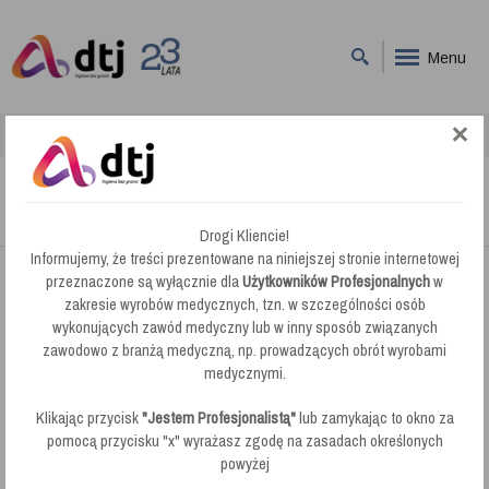
Menu
DTJ
Maty Antypoślizgowe
Maty Antypoślizgowe
Drogi Kliencie!
Informujemy, że treści prezentowane na niniejszej stronie internetowej
przeznaczone są wyłącznie dla
Użytkowników Profesjonalnych
w
Firma DTJ oferuje ochronne
zakresie wyrobów medycznych, tzn. w szczególności osób
maty antypoślizgowe
. Wykonane ze
wykonujących zawód medyczny lub w inny sposób związanych
specjalnej gumy zapewniają bezpieczeństwo, dzięki czemu nie
zawodowo z branżą medyczną, np. prowadzących obrót wyrobami
będą się Państwo musieli martwić o klientów i pracowników sklepu
medycznymi.
lub biura, a przy tym zachowają Państwo podłogi w idealnym
stanie. Nasze produkty idealnie nadają pod drzwi wejściowe z
Klikając przycisk
"Jestem Profesjonalistą"
lub zamykając to okno za
zewnątrz jak i wewnątrz.
pomocą przycisku "x" wyrażasz zgodę na zasadach określonych
powyżej