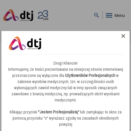
Menu
DTJ
System INDOOR
System INDOOR
Drogi Kliencie!
Informujemy, że treści prezentowane na niniejszej stronie internetowej
przeznaczone są wyłącznie dla
Użytkowników Profesjonalnych
w
Unger System Indoor:
zakresie wyrobów medycznych, tzn. w szczególności osób
Wydajne i innowacyjne rozwiązania do
wykonujących zawód medyczny lub w inny sposób związanych
czyszczenia wnętrz, Unger System Indoor oferuje narzędzia
zawodowo z branżą medyczną, np. prowadzących obrót wyrobami
zaprojektowane specjalnie do szybkiego i skutecznego sprzątania
medycznymi.
powierzchni wewnętrznych. System ten pozwala na łatwe i
efektywne mycie okien, podłóg oraz innych powierzchni bez
Klikając przycisk
"Jestem Profesjonalistą"
lub zamykając to okno za
konieczności użycia drabin. Wybierz Unger System Indoor, aby
pomocą przycisku "x" wyrażasz zgodę na zasadach określonych
zapewnić sobie najwyższą jakość czystości w każdym wnętrzu.
powyżej