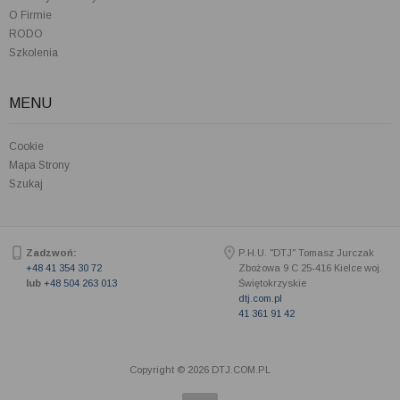
O Firmie
RODO
Szkolenia
MENU
Cookie
Mapa Strony
Szukaj
Zadzwoń:
P.H.U. "DTJ" Tomasz Jurczak
+48 41 354 30 72
Zbożowa 9 C
25-416
Kielce woj.
lub
+48 504 263 013
Świętokrzyskie
dtj.com.pl
41 361 91 42
Copyright © 2026 DTJ.COM.PL