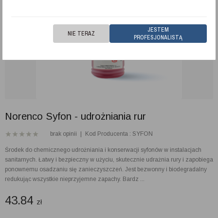
JESTEM
NIE TERAZ
PROFESJONALISTĄ
Norenco Syfon - udrożniania rur
brak opinii
|
Kod Producenta : SYFON
Środek do chemicznego udrożniania i konserwacji syfonów w instalacjach
sanitarnych. Łatwy i bezpieczny w użyciu, skutecznie udrażnia rury i zapobiega
ponownemu osadzaniu się zanieczyszczeń. Jest bezwonny i biodegradalny
redukując wszystkie nieprzyjemne zapachy. Bardz ...
43.84
zł