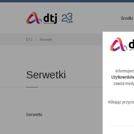
Środki
DTJ
Serwetki
Informujem
Serwetki
Użytkowników
zawód medyc
Klikając przyci
Serwetki