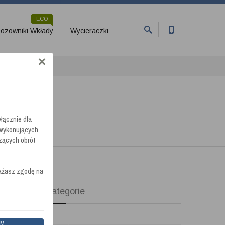
ECO
ozowniki Wkłady
Wycieraczki
łącznie dla
 wykonujących
zących obrót
rażasz zgodę na
Kategorie
EM