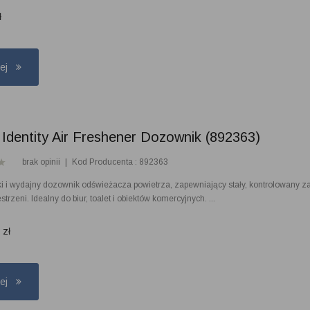
ł
cej
 Identity Air Freshener Dozownik (892363)
brak opinii
|
Kod Producenta : 892363
ki i wydajny dozownik odświeżacza powietrza, zapewniający stały, kontrolowany z
strzeni. Idealny do biur, toalet i obiektów komercyjnych. ...
7
zł
cej