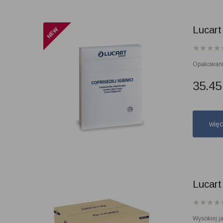
Lucart
Opakowanie
35.4
wię
Lucart
Wysokiej j