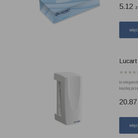
5.12
z
wię
Lucart
to eleganc
każdej prze
20.8
wię