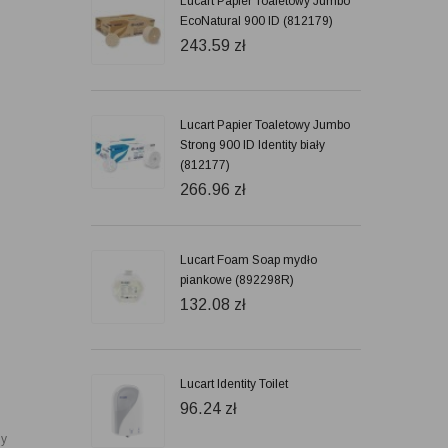
Lucart Papier Toaletowy Jumbo
EcoNatural 900 ID (812179)
243.59
zł
Lucart Papier Toaletowy Jumbo
Strong 900 ID Identity biały
(812177)
266.96
zł
Lucart Foam Soap mydło
piankowe (892298R)
132.08
zł
Lucart Identity Toilet
96.24
zł
ny