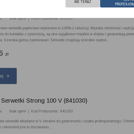
NIE TERAZ
PROFESJON
 Strong 216 TI (832293)
brak opinii
|
Kod Producenta : 832293
we serwetki papierowe wykonane w 100% z celulozy. Wysoka chłonność i wytrz
e do kontaktu z żywnością, są one wyjątkowo miękkie w dotyku i gwarantują pełe
a. Szeroka gama zastosowań: Serwetki znajdują szerokie zastos ...
46
zł
cej
 Serwetki Strong 100 V (841030)
brak opinii
|
Kod Producenta : 841030
ałe serwetki składane w V, idealne do gastronomii i użytku profesjonalnego. Chłon
e i ekonomiczne w dozowaniu. ...