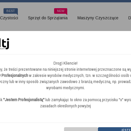
BEST
NEW
 Czystości
Sprzęt do Sprzątania
Maszyny Czyszczące
D
Drogi Kliencie!
y, że treści prezentowane na niniejszej stronie internetowej przeznaczone są wy
 Profesjonalnych
w zakresie wyrobów medycznych, tzn. w szczególności osób
zny lub w inny sposób związanych zawodowo z branżą medyczną, np. prowad
wyrobami medycznymi.
sk
"Jestem Profesjonalistą"
lub zamykając to okno za pomocą przycisku "x" wy
zasadach określonych powyżej
JEST