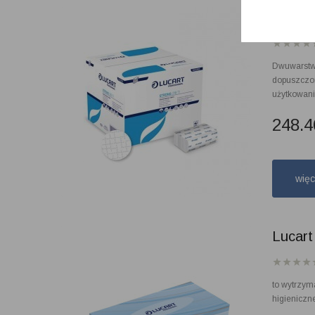
Lucart
Dwuwarstwo
dopuszczon
użytkowani
248.
wię
Lucart
to wytrzym
higieniczn