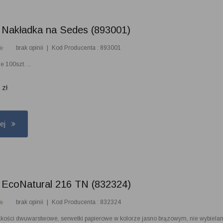
 Nakładka na Sedes (893001)
brak opinii
|
Kod Producenta : 893001
 100szt. ...
5
zł
cej
 EcoNatural 216 TN (832324)
brak opinii
|
Kod Producenta : 832324
akości dwuwarstwowe, serwetki papierowe w kolorze jasno brązowym, nie wybiela