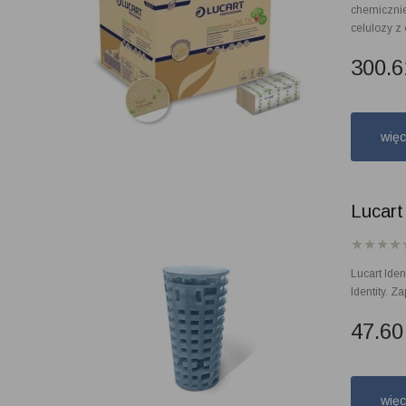
chemicznie
celulozy z
300.
wię
Lucart
Lucart Ide
Identity. Z
47.6
wię