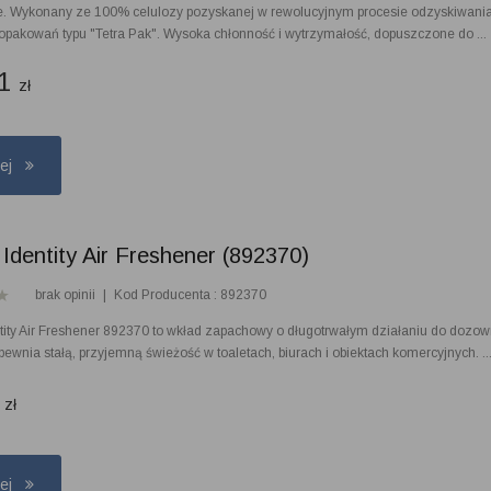
. Wykonany ze 100% celulozy pozyskanej w rewolucyjnym procesie odzyskiwania
 opakowań typu "Tetra Pak". Wysoka chłonność i wytrzymałość, dopuszczone do ...
61
zł
cej
 Identity Air Freshener (892370)
brak opinii
|
Kod Producenta : 892370
ntity Air Freshener 892370 to wkład zapachowy o długotrwałym działaniu do dozow
apewnia stałą, przyjemną świeżość w toaletach, biurach i obiektach komercyjnych. ..
0
zł
cej