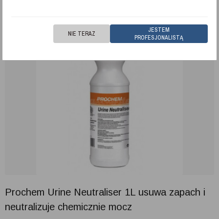
JESTEM
NIE TERAZ
PROFESJONALISTĄ
Prochem Urine Neutraliser 1L usuwa zapach i
neutralizuje chemicznie mocz