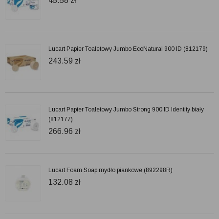
45.58
zł
Lucart Papier Toaletowy Jumbo EcoNatural 900 ID (812179)
243.59
zł
Lucart Papier Toaletowy Jumbo Strong 900 ID Identity biały
(812177)
266.96
zł
Lucart Foam Soap mydło piankowe (892298R)
132.08
zł