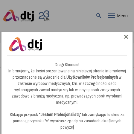
Menu
DTJ
Pranie Dywanów
Pranie Dywanów
Drogi Kliencie!
Informujemy, że treści prezentowane na niniejszej stronie internetowej
przeznaczone są wyłącznie dla
Użytkowników Profesjonalnych
w
Firma DTJ oferuje profesjonalne środki czystości do prania
zakresie wyrobów medycznych, tzn. w szczególności osób
wykonujących zawód medyczny lub w inny sposób związanych
dywanów. W naszej ofercie znajdą Państwo chemię do
zawodowo z branżą medyczną, np. prowadzących obrót wyrobami
czyszczenia dywanów, która jest niezawodna i nie pozostawia
medycznymi.
żadnych plam. Oferujemy płyny, ponieważ proszek nie jest w stanie
doczyścić dywanu na takim samym poziomie, a zależy nam, aby
Klikając przycisk
"Jestem Profesjonalistą"
lub zamykając to okno za
nasze preparaty i odplamiacze były jak najlepszej jakości.
pomocą przycisku "x" wyrażasz zgodę na zasadach określonych
Profesjonalna chemia to rozwiązanie nie tylko przemysłowe -
powyżej
świetnie sprawdzi się także w domu.