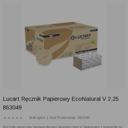
Lucart Ręcznik Papierowy EcoNatural V 2.25
863049
brak opinii
|
Kod Producenta : 863049
Ręcznik papierowy dwuwarstwowy składany typu V. Wykonany z kartonów po