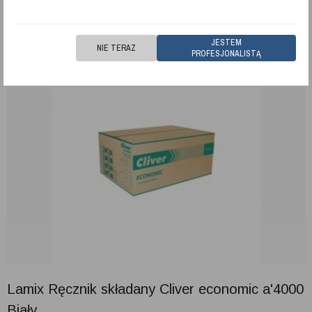
Tetra Pack w kolorze szary – brązowy.
JESTEM
NIE TERAZ
PROFESJONALISTĄ
Lamix Ręcznik składany Cliver economic a'4000
Biały