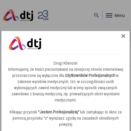
Menu
DTJ
Ręczniki Papierowe ZZ
Ręczniki Papierowe ZZ
Drogi Kliencie!
Informujemy, że treści prezentowane na niniejszej stronie internetowej
przeznaczone są wyłącznie dla
Użytkowników Profesjonalnych
w
Firma DTJ oferuje jednorazowe
zakresie wyrobów medycznych, tzn. w szczególności osób
ręczniki papierowe
wykonujących zawód medyczny lub w inny sposób związanych
przeznaczone do użytku w miejscach użyteczności publicznej. W
zawodowo z branżą medyczną, np. prowadzących obrót wyrobami
zależności preferencji klientów lub ilości osób korzystających z
medycznymi.
dozowników znajdą Państwo w naszej ofercie ręczniki w roli i
składane w formie listków ZZ lub V wykonane z białej i brązowej
Klikając przycisk
"Jestem Profesjonalistą"
lub zamykając to okno za
celulozy lub zielonej, białej, niebieskiej, makulatury. Nowoczesnym i
pomocą przycisku "x" wyrażasz zgodę na zasadach określonych
ekonomicznym rozwiązaniem, w którym ważna jest zarówno cena
powyżej
jak i jakość jest celuloza pochodząca z recyklingu kartonów typu