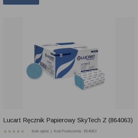
Lucart Ręcznik Papierowy SkyTech Z (864063)
brak opinii
|
Kod Producenta : 864063