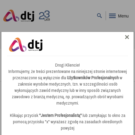
Menu
DTJ
Maszyny Czyszczące Bateryjne
Numatic TBL 6055T NX1K Automat Szorująco - Zbierający
Numatic TBL 6055T NX1K Automat
Drogi Kliencie!
Szorująco - Zbierający
Informujemy, że treści prezentowane na niniejszej stronie internetowej
przeznaczone są wyłącznie dla
Użytkowników Profesjonalnych
w
zakresie wyrobów medycznych, tzn. w szczególności osób
wykonujących zawód medyczny lub w inny sposób związanych
zawodowo z branżą medyczną, np. prowadzących obrót wyrobami
medycznymi.
Klikając przycisk
"Jestem Profesjonalistą"
lub zamykając to okno za
pomocą przycisku "x" wyrażasz zgodę na zasadach określonych
powyżej