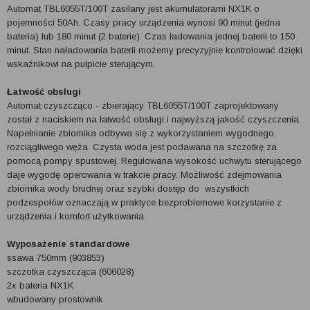
Automat TBL6055T/100T zasilany jest akumulatorami NX1K o
pojemności 50Ah. Czasy pracy urządzenia wynosi 90 minut (jedna
bateria) lub 180 minut (2 baterie). Czas ładowania jednej baterii to 150
minut. Stan naładowania baterii możemy precyzyjnie kontrolować dzięki
wskaźnikowi na pulpicie sterującym.
Łatwość obsługi
Automat czyszcząco - zbierający TBL6055T/100T zaprojektowany
został z naciskiem na łatwość obsługi i najwyższą jakość czyszczenia.
Napełnianie zbiornika odbywa się z wykorzystaniem wygodnego,
rozciągliwego węża. Czysta woda jest podawana na szczotkę za
pomocą pompy spustowej. Regulowana wysokość uchwytu sterującego
daje wygodę operowania w trakcie pracy. Możliwość zdejmowania
zbiornika wody brudnej oraz szybki dostęp do ­ wszystkich
podzespołów oznaczają w praktyce bezproblemowe korzystanie z
urządzenia i komfort użytkowania.
Wyposażenie standardowe
ssawa 750mm (903853)
szczotka czyszcząca (606028)
2x bateria NX1K
wbudowany prostownik