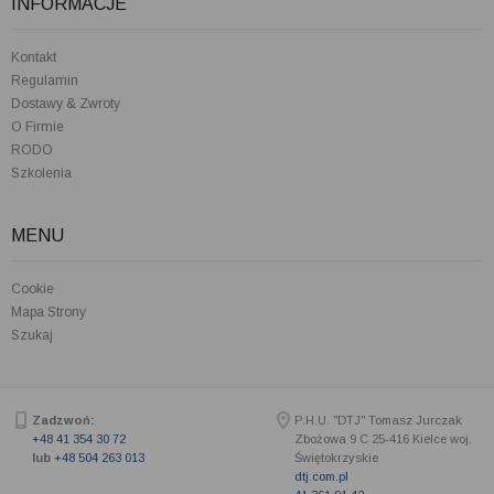
INFORMACJE
Kontakt
Regulamin
Dostawy & Zwroty
O Firmie
RODO
Szkolenia
MENU
Cookie
Mapa Strony
Szukaj
Zadzwoń:
P.H.U. "DTJ" Tomasz Jurczak
+48 41 354 30 72
Zbożowa 9 C
25-416
Kielce woj.
lub
+48 504 263 013
Świętokrzyskie
dtj.com.pl