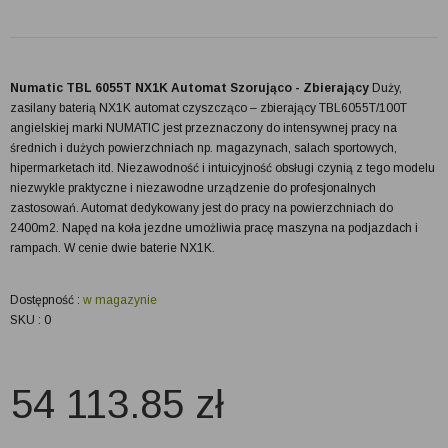
Numatic TBL 6055T NX1K Automat Szorująco - Zbierający
Duży,
zasilany baterią NX1K automat czyszcząco – zbierający TBL6055T/100T
angielskiej marki NUMATIC jest przeznaczony do intensywnej pracy na
średnich i dużych powierzchniach np. magazynach, salach sportowych,
hipermarketach itd. Niezawodność i intuicyjność obsługi czynią z tego modelu
niezwykle praktyczne i niezawodne urządzenie do profesjonalnych
zastosowań. Automat dedykowany jest do pracy na powierzchniach do
2400m2. Napęd na koła jezdne umożliwia pracę maszyna na podjazdach i
rampach. W cenie dwie baterie NX1K.
Dostępność :
w magazynie
SKU : 0
54 113.85
zł