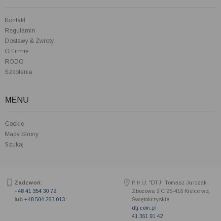
Kontakt
Regulamin
Dostawy & Zwroty
O Firmie
RODO
Szkolenia
MENU
Cookie
Mapa Strony
Szukaj
Zadzwoń:
P.H.U. "DTJ" Tomasz Jurczak
+48 41 354 30 72
Zbożowa 9 C
25-416
Kielce woj.
lub
+48 504 263 013
Świętokrzyskie
dtj.com.pl
41 361 91 42