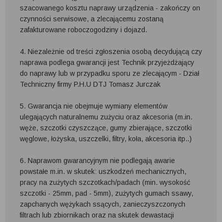
szacowanego kosztu naprawy urządzenia - zakończy on
czynności serwisowe, a zlecającemu zostaną
zafakturowane roboczogodziny i dojazd.
4. Niezależnie od treści zgłoszenia osobą decydującą czy
naprawa podlega gwarancji jest Technik przyjeżdżający
do naprawy lub w przypadku sporu ze zlecającym - Dział
Techniczny firmy P.H.U DTJ Tomasz Jurczak
5. Gwarancja nie obejmuje wymiany elementów
ulegających naturalnemu zużyciu oraz akcesoria (m.in.
węże, szczotki czyszczące, gumy zbierające, szczotki
węglowe, łożyska, uszczelki, filtry, koła, akcesoria itp..)
6. Naprawom gwarancyjnym nie podlegają awarie
powstałe m.in. w skutek: uszkodzeń mechanicznych,
pracy na zużytych szczotkach/padach (min. wysokość
szczotki - 25mm, pad - 5mm), zużytych gumach ssawy,
zapchanych wężykach ssących, zanieczyszczonych
filtrach lub zbiornikach oraz na skutek dewastacji